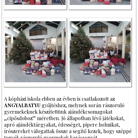
A kópházi iskola ebben az évben is csatlakozott az
ANGYALBATYU
gyűjtéshez, melynek során rászoruló
gyermekeknek készítettünk ajándékcsomagokat
„cipősdoboz” méretben. Jó állapotban lévő játékokat,
apró ajándéktárgyakat, édességet, pipere holmikat,
írószereket válogattak össze a segítő kezek, hogy széppé
tegyék rászoruló gyermekek karácsonyát.