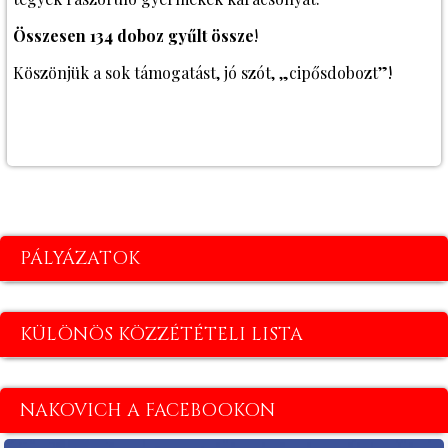
Összesen 134 doboz gyűlt össze
!
Köszönjük a sok támogatást, jó szót, „cipősdobozt”!
PÁLYÁZATOK
KÜLÖNÖS KÖZZÉTÉTELI LISTA
NAKOVICH A FACEBOOKON