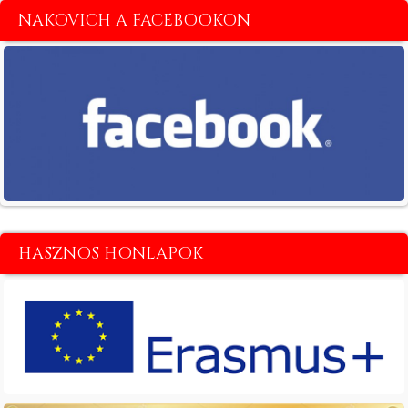
NAKOVICH A FACEBOOKON
HASZNOS HONLAPOK